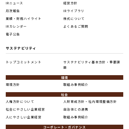
IRニュース
経営方針
月次報告
IRライブラリ
業績・財務ハイライト
株式について
IRカレンダー
よくあるご質問
電子公告
サステナビリティ
トップコミットメント
サステナビリティ基本方針・重要課
題
環境
環境方針
取組み事例紹介
社会
人権方針について
人財育成方針・社内環境整備方針
社会にやさしい企業経営
自治体との連携
人にやさしい企業経営
取組み事例紹介
コーポレート・ガバナンス