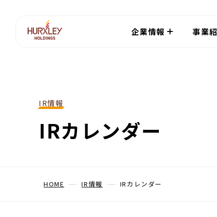
企業情報
事業
トップメッセージ
IRニュース
トップコミットメ
IR情報
グループ会社・関
経営方針
サステナビリティ
重要課題
IRカレンダー
-
株主・投資家の
-
成長戦略
企業情報TOP
IR情報TOP
サステナビリティTOP
-
中期経営目標
HOME
IR情報
IRカレンダー
資本コストや株
-
た経営の実現に
み方針