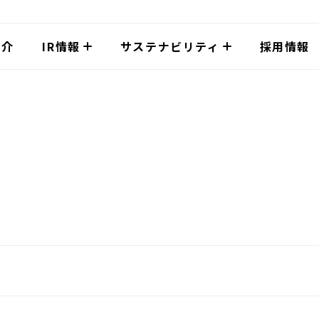
紹介
IR情報
サステナビリティ
採用情報
環境
社会
ント
ハークスレイホールディン
IRライブラリ
経営方針・理念
業績・財務ハイラ
グス早わかり
環境方針
人権方針について
連会社
基本方針・
-
決算短信
沿革
月次報告
役員紹介
取組み事例紹介
人財育成方針・社
-
適時開示
皆様へ
-
ほっかほっか亭
方針
有価証券報告書・臨時報告
-
店舗流通ネット
-
書
社会にやさしい企
株式について
-
決算説明会資料
自治体との連携
価を意識し
-
株主通信
-
株式情報
向けた取組
人にやさしい企業
-
株主総会
-
配当・株主優待