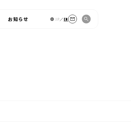
お知らせ
JP
／
EN
コーポレート・ガバナンス
イト
会社概要
IRカレンダー
コーポレート・ガバナンスに
社名の由来
よくあるご質問
関する基本的な考え方
内環境整備
電子公告
コーポレート・ガバナンス報
告書
業経営
経営