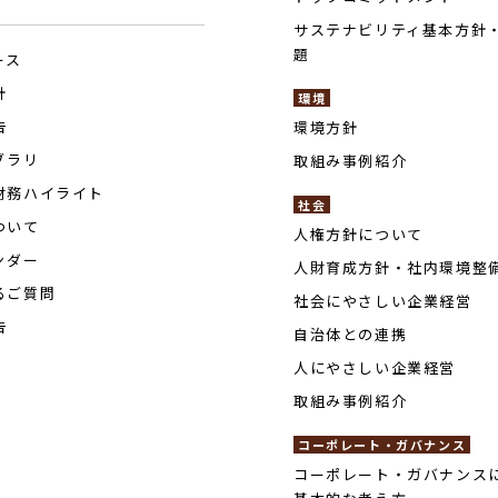
サステナビリティ基本方針
題
ース
針
環境
告
環境方針
ブラリ
取組み事例紹介
財務ハイライト
社会
ついて
人権方針について
ンダー
人財育成方針・社内環境整
るご質問
社会にやさしい企業経営
告
自治体との連携
人にやさしい企業経営
取組み事例紹介
コーポレート・ガバナンス
コーポレート・ガバナンス