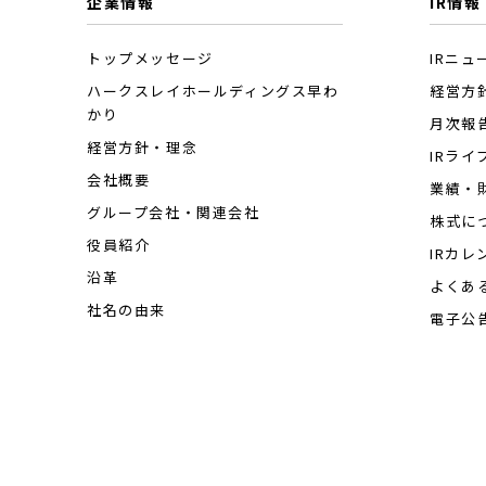
企業情報
IR情報
トップメッセージ
IRニュ
ハークスレイホールディングス早わ
経営方
かり
月次報
経営方針・理念
IRライ
会社概要
業績・
グループ会社・関連会社
株式に
役員紹介
IRカレ
沿革
よくあ
社名の由来
電子公