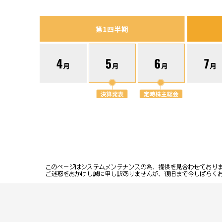
-
事業等のリスク
ディスクロージャ
-
ー